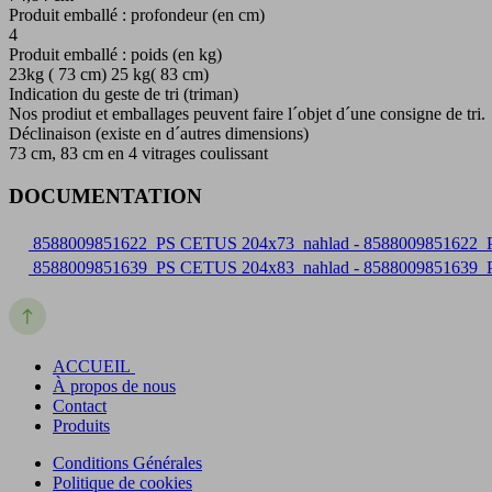
Produit emballé : profondeur (en cm)
4
Produit emballé : poids (en kg)
23kg ( 73 cm) 25 kg( 83 cm)
Indication du geste de tri (triman)
Nos prodiut et emballages peuvent faire l´objet d´une consigne de tri.
Déclinaison (existe en d´autres dimensions)
73 cm, 83 cm en 4 vitrages coulissant
DOCUMENTATION
8588009851622_PS CETUS 204x73_nahlad - 8588009851622_
8588009851639_PS CETUS 204x83_nahlad - 8588009851639_
ACCUEIL
À propos de nous
Contact
Produits
Conditions Générales
Politique de cookies