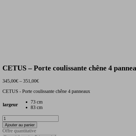
CETUS – Porte coulissante chêne 4 panne
345,00
€
–
351,00
€
CETUS - Porte coulissante chêne 4 panneaux
73 cm
largeur
83 cm
quantité
de
Ajouter au panier
CETUS
Offre quantitative
-