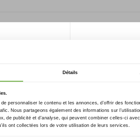
 Plus, Une Remise De 10% Sur 1 Porte
ment de
Détails
elle
e radial en chêne. L’utilisation de ces matériaux en combinaison avec 
beauté simple, les portes CETUS seront le bon choix pour vous. Des mat
ies.
s de pointe garantit une qualité et une précision très élevées.
s SYLVA
e personnaliser le contenu et les annonces, d'offrir des fonctio
rafic. Nous partageons également des informations sur l'utilisati
, de publicité et d'analyse, qui peuvent combiner celles-ci avec
ils ont collectées lors de votre utilisation de leurs services.
s spécialement pour vous. En plus du motif élégant, vous serez égalemen
 ou moins 14 jours
 incassable garantit la sécurité et illumine chaque foyer. Nous livrons 