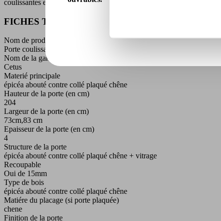
coulissantes et en bloc portes avec huisserie de 72 .
FICHES TECHNIQUE
Nom de produit
Porte coulissante chêne 4 panneaux
Nom de la gamme
Cetus
Materié principale
épicéa abouté contre collé plaqué chêne
Hauteur de la porte (en cm)
204
Largeur de la porte (en cm)
73cm,83 cm
Epaisseur de la porte (en cm)
4
Structure de la porte
épicéa abouté contre collé plaqué chêne + vitrage
Recoupable
Oui de 15mm
Type de bois
épicéa abouté contre collé plaqué chêne
Matiére du placage (si porte plaquée)
chene
Finition de la porte