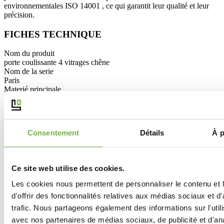
environnementales ISO 14001 , ce qui garantit leur qualité et leur
précision.
FICHES TECHNIQUE
Nom du produit
porte coulissante 4 vitrages chêne
Nom de la serie
Paris
Materié principale
Bois d'épicéa plaqué chêne
Hauteur de la porte (en cm)
204
Largeur de la porte (en cm)
Consentement
Détails
À p
63cm,73cm, 83 cm, 93 cm
Epaisseur de la porte (en cm)
4
Structure de la porte
Ce site web utilise des cookies.
épicéa abouté contre collé intérieur recouvert de placage chêne
Remise de lancement de 15 % su
Recoupable
Les cookies nous permettent de personnaliser le contenu et
Oui de 10mm
nouvelle gamme de portes SY
d'offrir des fonctionnalités relatives aux médias sociaux et d
Type de bois
Bois massif chêne abouté contre collé
trafic. Nous partageons également des informations sur l'utili
Placage (si porte plaquée)
avec nos partenaires de médias sociaux, de publicité et d'an