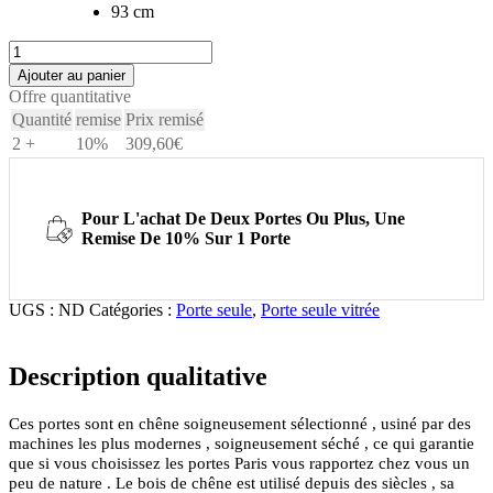
93 cm
quantité
de
Ajouter au panier
PARIS
Offre quantitative
-
Quantité
remise
Prix remisé
Porte
2 +
10%
309,60
€
coulissante
chêne
4
vitrages
Pour L'achat De Deux Portes Ou Plus, Une
Remise De 10% Sur 1 Porte
UGS :
ND
Catégories :
Porte seule
,
Porte seule vitrée
Description qualitative
Ces portes sont en chêne soigneusement sélectionné , usiné par des
machines les plus modernes , soigneusement séché , ce qui garantie
que si vous choisissez les portes Paris vous rapportez chez vous un
peu de nature . Le bois de chêne est utilisé depuis des siècles , sa