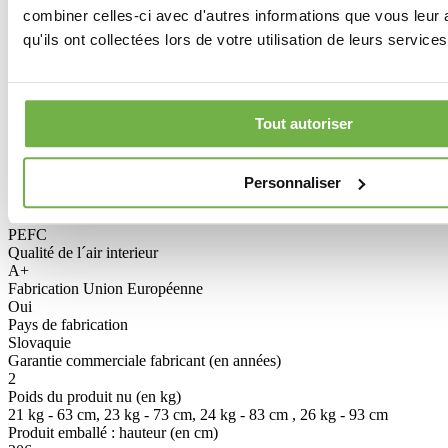
chêne 6/10ème
combiner celles-ci avec d'autres informations que vous leur 
Finition de la porte
A titre d’information Livraison comprise plus ou moins 1
A peindre , traiter ou vernir avant la pose produit "gel"
qu'ils ont collectées lors de votre utilisation de leurs services
ouvrables.
Modéle de la porte
4 vitrages
rainure pour rail de guidage
oui 8 x 17
Tout autoriser
Poignée
Non fourni, Poignée, cache rail et rail de la porte vendue
séparément.
Finition du verre
Personnaliser
Givré sécurit dépoli monté en usine
Certification bois
PEFC
Qualité de l´air interieur
A+
Fabrication Union Européenne
Oui
Pays de fabrication
Slovaquie
Garantie commerciale fabricant (en années)
2
Poids du produit nu (en kg)
21 kg - 63 cm, 23 kg - 73 cm, 24 kg - 83 cm , 26 kg - 93 cm
Produit emballé : hauteur (en cm)