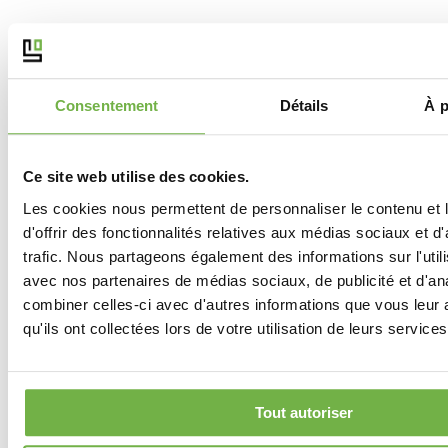
Consentement
Détails
À p
Cache rail, système coulissant compris –
noyer
Ce site web utilise des cookies.
99,00
€
Les cookies nous permettent de personnaliser le contenu et
Cache rail, système coulissant compris - noyer

d'offrir des fonctionnalités relatives aux médias sociaux et d
trafic. Nous partageons également des informations sur l'utili
longeur - 2000 mm, pour portes 63,73,83,93 cm
avec nos partenaires de médias sociaux, de publicité et d'an
quantité
de
combiner celles-ci avec d'autres informations que vous leur 
Ajouter au panier
Cache
UGS :
CACHERAIL_NOYER_2000
Catégorie :
Accessoires
qu'ils ont collectées lors de votre utilisation de leurs services
rail,
système
DOCUMENTATION
coulissant
compris
159802-4454 installation manual
-
Tout autoriser
noyer