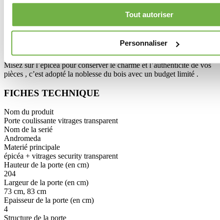
Elégance et naturel
Tout autoriser
Avec les portes en épicéa massif vous vivrez la nature à l’état pur
chez vous . Ces portes en épicéa massif sont très stables , elles sont
non traitées , écologiques et sortent de forêts certifiées . Elles
Personnaliser
apportent une ambiance chaleureuse .
Misez sur l’épicéa pour conserver le charme et l’authenticité de vos
pièces , c’est adopté la noblesse du bois avec un budget limité .
FICHES TECHNIQUE
Nom du produit
Porte coulissante vitrages transparent
Nom de la serié
Andromeda
Materié principale
épicéa + vitrages security transparent
Hauteur de la porte (en cm)
204
Largeur de la porte (en cm)
73 cm, 83 cm
Epaisseur de la porte (en cm)
4
Structure de la porte