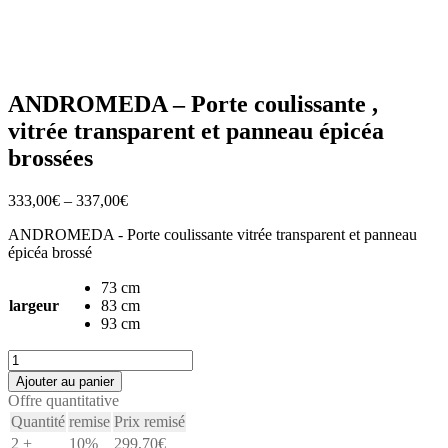
ANDROMEDA – Porte coulissante ,
vitrée transparent et panneau épicéa
brossées
333,00
€
–
337,00
€
ANDROMEDA - Porte coulissante vitrée transparent et panneau
épicéa brossé
73 cm
largeur
83 cm
93 cm
quantité
de
Ajouter au panier
ANDROMEDA
Offre quantitative
-
Quantité
remise
Prix remisé
Porte
2 +
10%
299,70
€
coulissante