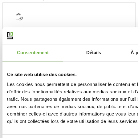
,
vitrée
transparent
et
panneau
épicéa
UGS :
ND
Catégories :
Porte seule
,
Porte Seule panneaux
,
Porte
brossées
seule vitrée
Consentement
Détails
À p
Andromeda la savoyarde
Les portes ANDROMEDA sont en épicéa massif , elles sont d’un
Ce site web utilise des cookies.
aspect rustique afin de faire ressortir la rusticité et les veines de
l’épicéa . Cette finition montagnarde permet à ces menuiseries de se
Les cookies nous permettent de personnaliser le contenu et
fondre dans les chalets ou les appartements rustiques sans aucun
d'offrir des fonctionnalités relatives aux médias sociaux et d
problème !
trafic. Nous partageons également des informations sur l'utili
L’aspect général rassure sur la qualité et la durabilité de la
avec nos partenaires de médias sociaux, de publicité et d'an
menuiserie , du bois , rien que du bois , du bois du nord rassurant ,
combiner celles-ci avec d'autres informations que vous leur 
chaud , costaud , une porte millénaire . Les portes sont brossées.
qu'ils ont collectées lors de votre utilisation de leurs services